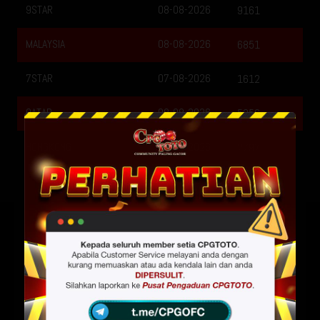
9STAR
08-08-2026
9161
MALAYSIA
08-08-2026
6851
7STAR
07-08-2026
1612
QATAR
08-08-2026
5256
HONGKONG
08-08-2026
2797