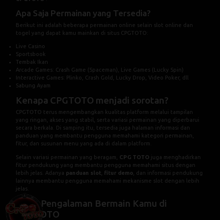
Apa Saja Permainan yang Tersedia?
Berikut ini adalah beberapa permainan online selain slot online dan
togel yang dapat kamu mainkan di situs CPGTOTO:
Live Casino
Sportsbook
Tembak Ikan
Arcade Games: Crash Game (Spaceman), Live Games (Lucky Spin)
Interactive Games: Plinko, Crash Gold, Lucky Drop, Video Poker, dll
Sabung Ayam
Kenapa CPGTOTO menjadi sorotan?
CPGTOTO terus mengembangkan kualitas platform melalui tampilan
yang ringan, akses yang stabil, serta variasi permainan yang diperbarui
secara berkala. Di samping itu, tersedia juga halaman informasi dan
panduan yang membantu pengguna memahami kategori permainan,
fitur, dan susunan menu yang ada di dalam platform.
Selain variasi permainan yang beragam,
CPG TOTO
juga menghadirkan
fitur pendukung yang membantu pengguna memahami situs dengan
lebih jelas. Adanya
panduan slot
,
fitur demo
, dan informasi pendukung
lainnya membantu pengguna memahami mekanisme slot dengan lebih
jelas.
Mulai Pengalaman Bermain Kamu di
CPGTOTO