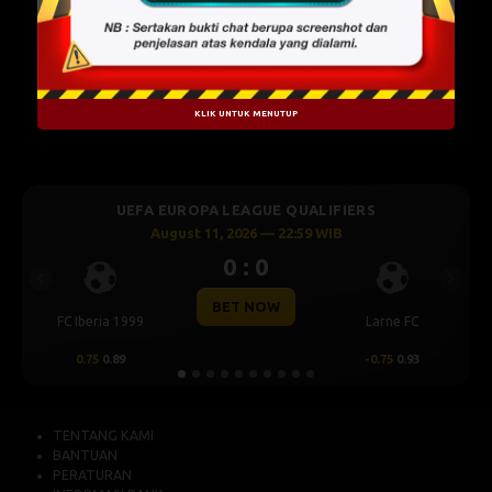
KLIK UNTUK MENUTUP
ALIFIERS
UEFA CHAMPIONS LEAGUE QUALI
9 WIB
August 11, 2026 — 22:59 WIB
0 : 0
Previous
Next
BET NOW
Larne FC
Bodo Glimt
Uni
-0.75
0.93
0.75
0.77
TENTANG KAMI
BANTUAN
PERATURAN