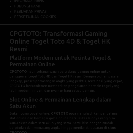
INFORMASI BANK
HUBUNGI KAMI
KEBIJAKAN PRIVASI
PERSETUJUAN COOKIES
CPGTOTO: Transformasi Gaming
Online Togel Toto 4D & Togel HK
Resmi
Platform Modern untuk Pecinta Togel &
Permainan Online
CPGTOTO
hadir sebagai wajah baru dunia gaming online untuk
penggemar togel Toto 4D dan Togel HK resmi. Dengan pilihan pasaran
lengkap, proses pemasangan angka yang praktis, serta hasil yang cepat,
CPGTOTO berkomitmen memberikan pengalaman bermain togel yang
lebih modern, ringan, dan nyaman bagi setiap pemain.
Slot Online & Permainan Lengkap dalam
Satu Akun
Bukan cuma togel online,
CPGTOTO
juga menghadirkan pengalaman
slot online dan berbagai game online berkualitas lainnya yang bisa
kamu akses dalam satu akun yang sama. Kamu bisa dengan mudah
berpindah dari memasang angka hingga menikmati putaran di
situs
CPGTOTO
.