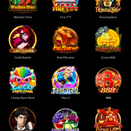
Wanbao Dino
Fire 777
RunningToro
Gold Stealer
Red Phoenix
Zuma Wild
Chicky Parm Parm
Thor 2
888