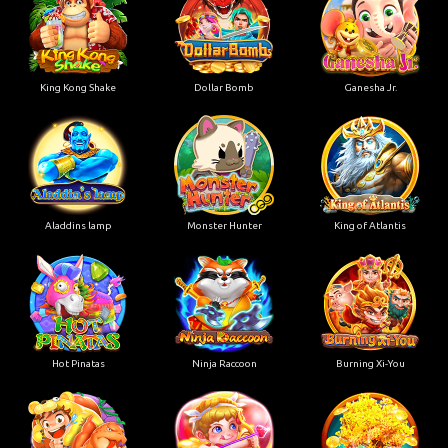
King Kong Shake
Dollar Bomb
Ganesha Jr.
Aladdins lamp
Monster Hunter
King of Atlantis
Hot Pinatas
Ninja Raccoon
Burning Xi-You