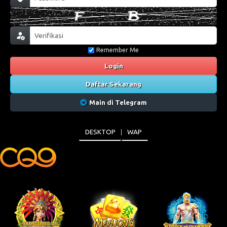
Remember Me
Login
Daftar Sekarang
Main di Telegram
DESKTOP
WAP