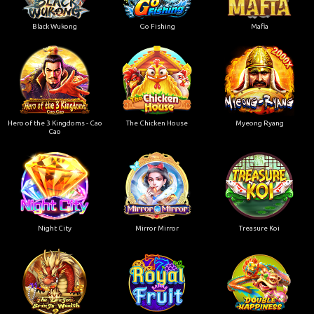
Black Wukong
Go Fishing
Mafia
Hero of the 3 Kingdoms - Cao
The Chicken House
Myeong Ryang
Cao
Night City
Mirror Mirror
Treasure Koi