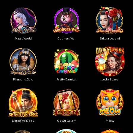
Magic World
Gophers War
Sakura Legend
Pharaohs Gold
Fruity Carnival
Lucky Boxes
Detective Dee 2
Gu Gu Gu 2 M
Meow