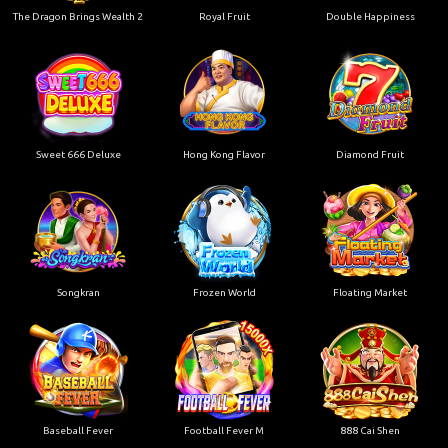
The Dragon Brings Wealth 2
Royal Fruit
Double Happiness
Sweet 666 Deluxe
Hong Kong Flavor
Diamond Fruit
Songkran
Frozen World
Floating Market
Baseball Fever
Football Fever M
888 Cai Shen