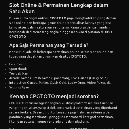
Slot Online & Permainan Lengkap dalam
Satu Akun
Bukan cuma togel online,
CPGTOTO
juga menghadirkan pengalaman
slot online dan berbagai game online berkualitas lainnya yang bisa
kamu akses dalam satu akun yang sama. Kamu bisa dengan mudah
berpindah dari memasang angka hingga menikmati putaran di
situs
CPGTOTO
.
Apa Saja Permainan yang Tersedia?
Berikut ini adalah beberapa permainan online selain slot online dan
togel yang dapat kamu mainkan di situs CPGTOTO:
Live Casino
Sportsbook
Tembak Ikan
Arcade Games: Crash Game (Spaceman), Live Games (Lucky Spin)
Interactive Games: Plinko, Crash Gold, Lucky Drop, Video Poker, dll
Sabung Ayam
Kenapa CPGTOTO menjadi sorotan?
CPGTOTO terus mengembangkan kualitas platform melalui tampilan
yang ringan, akses yang stabil, serta variasi permainan yang diperbarui
secara berkala. Di samping itu, tersedia juga halaman informasi dan
panduan yang membantu pengguna memahami kategori permainan,
fitur, dan susunan menu yang ada di dalam platform.