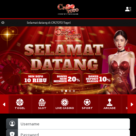
di CPGTOTO Togel
Selamat datang di CPGTOTO Togel
TOGEL
SLOT
LIVE CASINO
SPORT
ARCADE
SABU