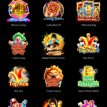
Move n Jump
Lucky Bats M
168 Lucky Bag
Crazy Crazy
Watah Master Turbo
Top Ace 2
Top Ace
Crazy Crazy 2
Super Power Bank