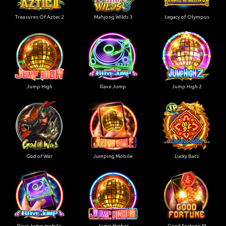
Treasures Of Aztec 2
Mahjong Wilds 3
Legacy of Olympus
Jump High
Rave Jump
Jump High 2
God of War
Jumping Mobile
Lucky Bats
Rave Jump mobile
Jump Higher
Good Fortune M