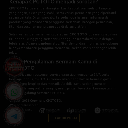
Kenapa CPGTOTO menjadi sorotan?
CPGTOTO terus mengembangkan kualitas platform melalui tampilan
yang ringan, akses yang stabil, serta variasi permainan yang diperbarui
secara berkala. Di samping itu, tersedia juga halaman informasi dan
panduan yang membantu pengguna memahami kategori permainan,
fitur, dan susunan menu yang ada di dalam platform.
Selain variasi permainan yang beragam,
CPG TOTO
juga menghadirkan
fitur pendukung yang membantu pengguna memahami situs dengan
lebih jelas. Adanya
panduan slot
,
fitur demo
, dan informasi pendukung
lainnya membantu pengguna memahami mekanisme slot dengan lebih
jelas.
Mulai Pengalaman Bermain Kamu di
CPGTOTO
Dengan layanan customer service yang siap membantu 24/7, serta
berbagai bonus, CPGTOTO menawarkan pengalaman bermain game
digital yang lengkap dan menarik. Apabila kamu sedang mencari
platform gaming online yang nyaman, jangan lewatkan kesempatan ini
untuk bergabung bersama CPGTOTO!
© 2015 - 2026 Copyright CPGTOTO.
All Rights Reserved.
LAPOR PUSAT