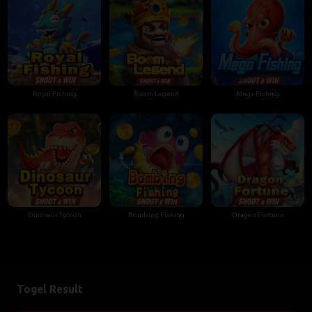
Royal Fishing
Boom Legend
Mega Fishing
Dinosaur Tycoon
Bombing Fishing
Dragon Fortune
Togel Result